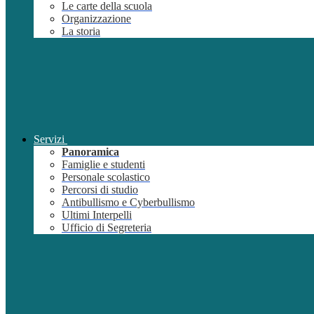
Le carte della scuola
Organizzazione
La storia
Servizi
Panoramica
Famiglie e studenti
Personale scolastico
Percorsi di studio
Antibullismo e Cyberbullismo
Ultimi Interpelli
Ufficio di Segreteria