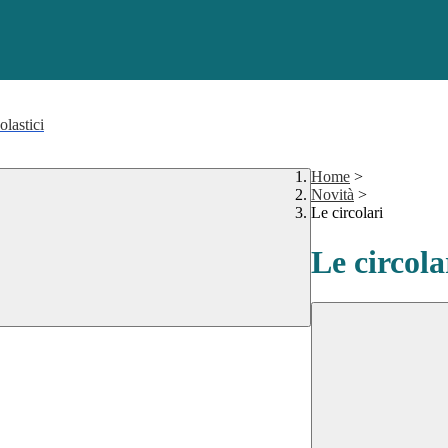
olastici
Home
>
Novità
>
Le circolari
Le circola