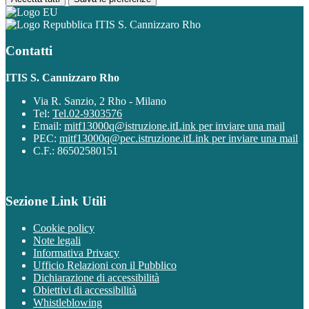
ITIS S. Cannizzaro Rho
Contatti
ITIS S. Cannizzaro Rho
Via R. Sanzio, 2 Rho - Milano
Tel:
Tel.02-9303576
Email:
mitf13000q@istruzione.it
Link per inviare una mail
PEC:
mitf13000q@pec.istruzione.it
Link per inviare una mail
C.F.: 86502580151
Sezione Link Utili
Cookie policy
Note legali
Informativa Privacy
Ufficio Relazioni con il Pubblico
Dichiarazione di accessibilità
Obiettivi di accessibilità
Whistleblowing