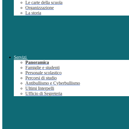
Le carte della scuola
Organizzazione
La storia
Servizi
Panoramica
Famiglie e studenti
Personale scolastico
Percorsi di studio
Antibullismo e Cyberbullismo
Ultimi Interpelli
Ufficio di Segreteria