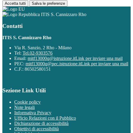
Accetta tutti
Salva le preferenze
ITIS S. Cannizzaro Rho
Contatti
ITIS S. Cannizzaro Rho
Via R. Sanzio, 2 Rho - Milano
Tel:
Tel.02-9303576
Email:
mitf13000q@istruzione.it
Link per inviare una mail
PEC:
mitf13000q@pec.istruzione.it
Link per inviare una mail
C.F.: 86502580151
Sezione Link Utili
Cookie policy
Note legali
Informativa Privacy
Ufficio Relazioni con il Pubblico
Dichiarazione di accessibilità
Obiettivi di accessibilità