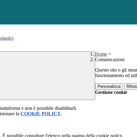
olastici
Home
>
Comunicazioni
Questo sito o gli stru
funzionamento ed utili 
Personalizza
Rifiuta
Gestione cookie
attaforma e non è possibile disabilitarli.
isionare la
COOKIE POLICY
.
 È possibile consultare l'elenco nella pagina della cookie policy.