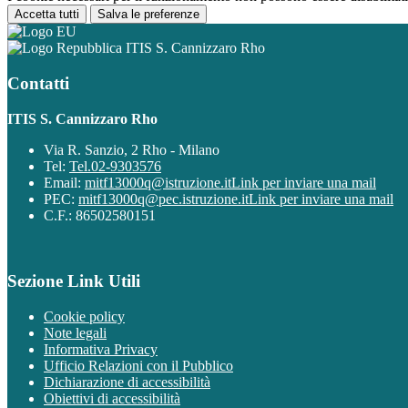
Accetta tutti
Salva le preferenze
ITIS S. Cannizzaro Rho
Contatti
ITIS S. Cannizzaro Rho
Via R. Sanzio, 2 Rho - Milano
Tel:
Tel.02-9303576
Email:
mitf13000q@istruzione.it
Link per inviare una mail
PEC:
mitf13000q@pec.istruzione.it
Link per inviare una mail
C.F.: 86502580151
Sezione Link Utili
Cookie policy
Note legali
Informativa Privacy
Ufficio Relazioni con il Pubblico
Dichiarazione di accessibilità
Obiettivi di accessibilità