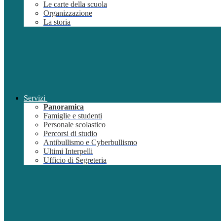
Le carte della scuola
Organizzazione
La storia
Servizi
Panoramica
Famiglie e studenti
Personale scolastico
Percorsi di studio
Antibullismo e Cyberbullismo
Ultimi Interpelli
Ufficio di Segreteria