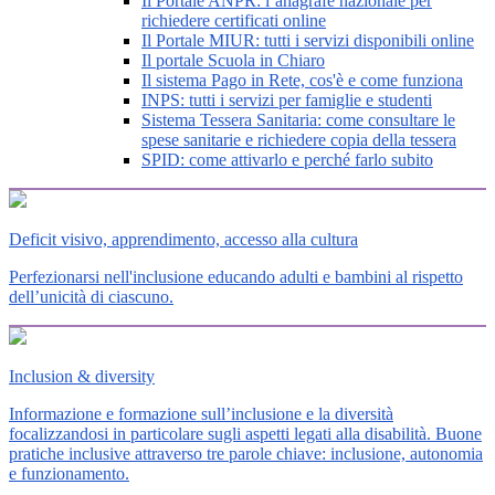
Il Portale ANPR: l’anagrafe nazionale per
richiedere certificati online
Il Portale MIUR: tutti i servizi disponibili online
Il portale Scuola in Chiaro
Il sistema Pago in Rete, cos'è e come funziona
INPS: tutti i servizi per famiglie e studenti
Sistema Tessera Sanitaria: come consultare le
spese sanitarie e richiedere copia della tessera
SPID: come attivarlo e perché farlo subito
Deficit visivo, apprendimento, accesso alla cultura
Perfezionarsi nell'inclusione educando adulti e bambini al rispetto
dell’unicità di ciascuno.
Inclusion & diversity
Informazione e formazione sull’inclusione e la diversità
focalizzandosi in particolare sugli aspetti legati alla disabilità. Buone
pratiche inclusive attraverso tre parole chiave: inclusione, autonomia
e funzionamento.