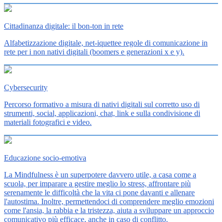
Cittadinanza digitale: il bon-ton in rete
Alfabetizzazione digitale, net-iquettee regole di comunicazione in
rete per i non nativi digitali (boomers e generazioni x e y).
Cybersecurity
Percorso formativo a misura di nativi digitali sul corretto uso di
strumenti, social, applicazioni, chat, link e sulla condivisione di
materiali fotografici e video.
Educazione socio-emotiva
La Mindfulness è un superpotere davvero utile, a casa come a
scuola, per imparare a gestire meglio lo stress, affrontare più
serenamente le difficoltà che la vita ci pone davanti e allenare
l'autostima. Inoltre, permettendoci di comprendere meglio emozioni
come l'ansia, la rabbia e la tristezza, aiuta a sviluppare un approccio
comunicativo più efficace, anche in caso di conflitto.