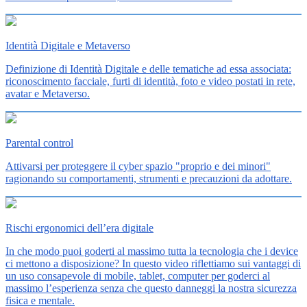
Identità Digitale e Metaverso
Definizione di Identità Digitale e delle tematiche ad essa associata:
riconoscimento facciale, furti di identità, foto e video postati in rete,
avatar e Metaverso.
Parental control
Attivarsi per proteggere il cyber spazio "proprio e dei minori"
ragionando su comportamenti, strumenti e precauzioni da adottare.
Rischi ergonomici dell’era digitale
In che modo puoi goderti al massimo tutta la tecnologia che i device
ci mettono a disposizione? In questo video riflettiamo sui vantaggi di
un uso consapevole di mobile, tablet, computer per goderci al
massimo l’esperienza senza che questo danneggi la nostra sicurezza
fisica e mentale.