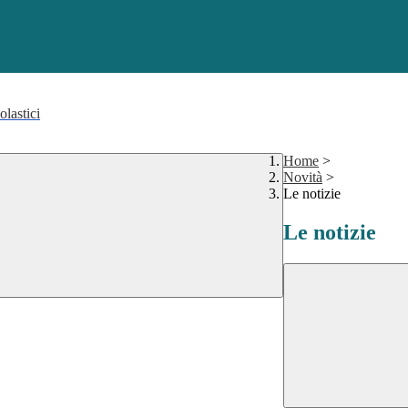
olastici
Home
>
Novità
>
Le notizie
Le notizie