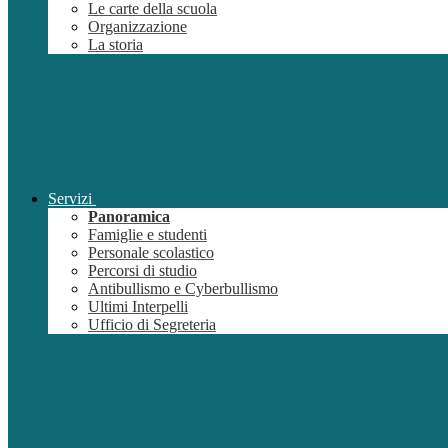
Le carte della scuola
Organizzazione
La storia
Servizi
Panoramica
Famiglie e studenti
Personale scolastico
Percorsi di studio
Antibullismo e Cyberbullismo
Ultimi Interpelli
Ufficio di Segreteria