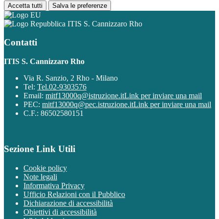
Accetta tutti
Salva le preferenze
ITIS S. Cannizzaro Rho
Contatti
ITIS S. Cannizzaro Rho
Via R. Sanzio, 2 Rho - Milano
Tel:
Tel.02-9303576
Email:
mitf13000q@istruzione.it
Link per inviare una mail
PEC:
mitf13000q@pec.istruzione.it
Link per inviare una mail
C.F.: 86502580151
Sezione Link Utili
Cookie policy
Note legali
Informativa Privacy
Ufficio Relazioni con il Pubblico
Dichiarazione di accessibilità
Obiettivi di accessibilità