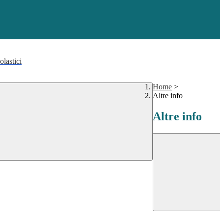
olastici
Home
>
Altre info
Altre info