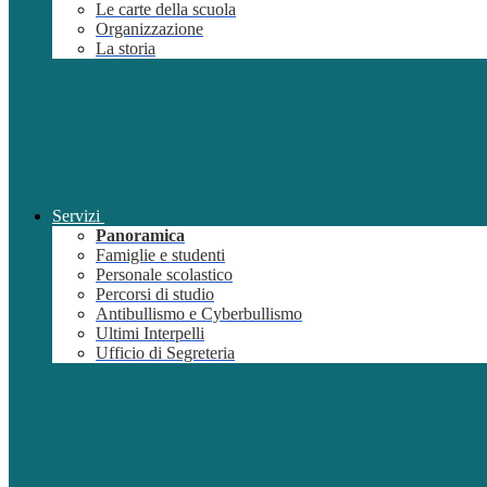
Le carte della scuola
Organizzazione
La storia
Servizi
Panoramica
Famiglie e studenti
Personale scolastico
Percorsi di studio
Antibullismo e Cyberbullismo
Ultimi Interpelli
Ufficio di Segreteria