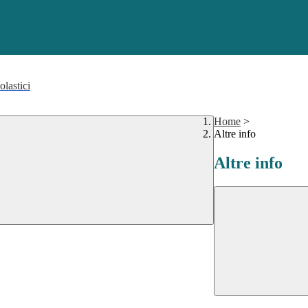
olastici
Home
>
Altre info
Altre info