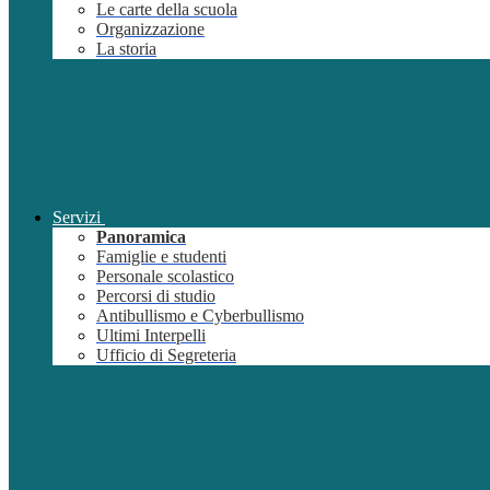
Le carte della scuola
Organizzazione
La storia
Servizi
Panoramica
Famiglie e studenti
Personale scolastico
Percorsi di studio
Antibullismo e Cyberbullismo
Ultimi Interpelli
Ufficio di Segreteria