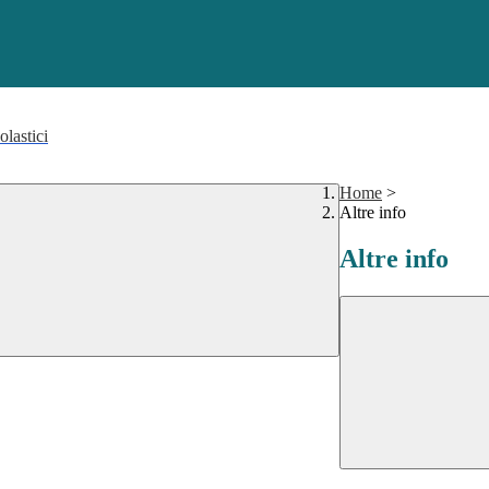
olastici
Home
>
Altre info
Altre info