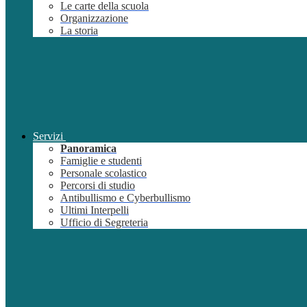
Le carte della scuola
Organizzazione
La storia
Servizi
Panoramica
Famiglie e studenti
Personale scolastico
Percorsi di studio
Antibullismo e Cyberbullismo
Ultimi Interpelli
Ufficio di Segreteria