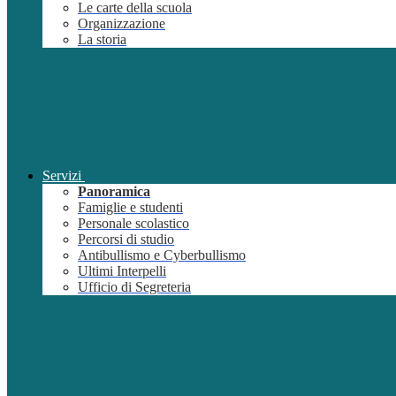
Le carte della scuola
Organizzazione
La storia
Servizi
Panoramica
Famiglie e studenti
Personale scolastico
Percorsi di studio
Antibullismo e Cyberbullismo
Ultimi Interpelli
Ufficio di Segreteria