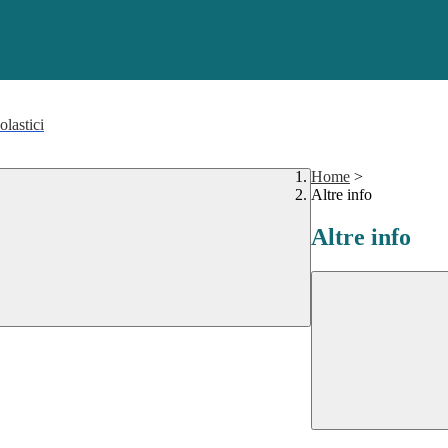
olastici
Home
>
Altre info
Altre info