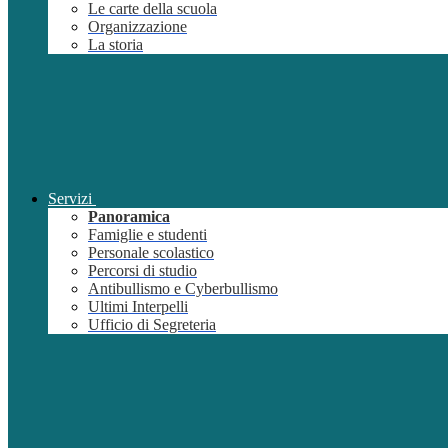
Le carte della scuola
Organizzazione
La storia
Servizi
Panoramica
Famiglie e studenti
Personale scolastico
Percorsi di studio
Antibullismo e Cyberbullismo
Ultimi Interpelli
Ufficio di Segreteria