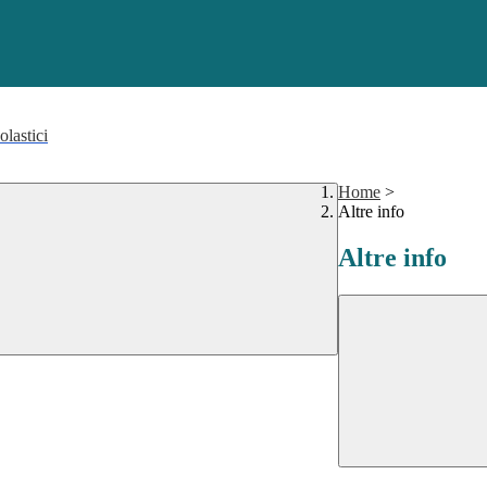
olastici
Home
>
Altre info
Altre info